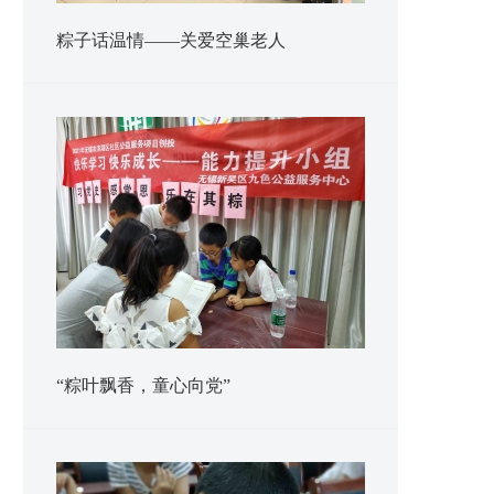
粽子话温情——关爱空巢老人
“粽叶飘香，童心向党”