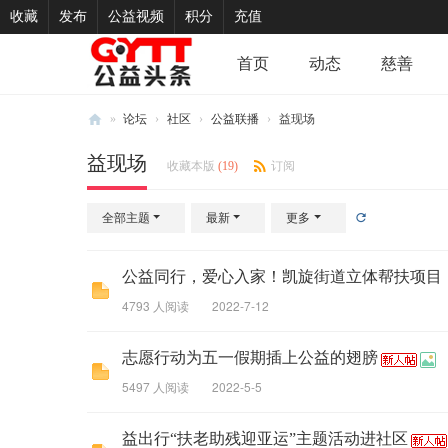
收藏
发布
公益视频
积分
充值
首页
动态
慈善
»
论坛
›
社区
›
公益联播
›
益现场
新
益现场
收藏本版
(
19
)
订阅
闻
速
全部主题
最新
更多
递
公益同行，爱心入家！凯旋街道立体帮扶项目
4793 人阅读
2022-7-12
志愿行动为五一假期插上公益的翅膀
5497 人阅读
2022-5-5
益出行“扶老助残迎亚运”主题活动进社区