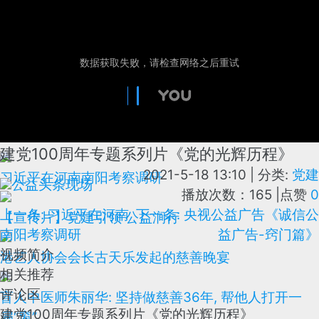
建党100周年专题系列片《党的光辉历程》
2021-5-18 13:10
|
分类:
党建
习近平在河南南阳考察调研
公益头条现场
播放次数：165
|
点赞
0
上一条: 习近平在河南
下一条: 央视公益广告《诚信公
【宣传片】党建引领 公益涧行
南阳考察调研
益广告-窍门篇》
视频简介
港艺人协会会长古天乐发起的慈善晚宴
相关推荐
评论区
盲人中医师朱丽华: 坚持做慈善36年, 帮他人打开一
建党100周年专题系列片《党的光辉历程》
扇“窗”