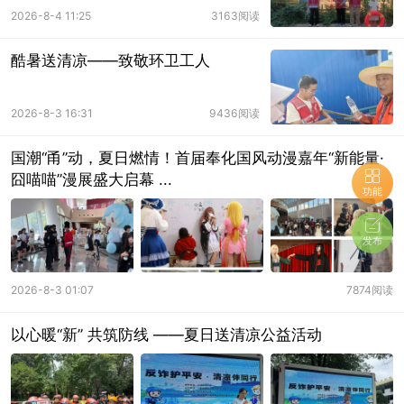
2026-8-4 11:25
3163阅读
酷暑送清凉——致敬环卫工人
2026-8-3 16:31
9436阅读
国潮“甬”动，夏日燃情！首届奉化国风动漫嘉年“新能量·
囧喵喵”漫展盛大启幕 ...
功能
发布
2026-8-3 01:07
7874阅读
以心暖“新” 共筑防线 ——夏日送清凉公益活动