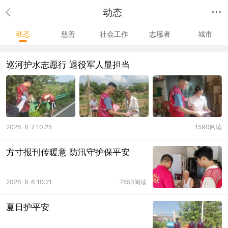
动态
动态
慈善
社会工作
志愿者
城市
巡河护水志愿行 退役军人显担当
2026-8-7 10:25
1590阅读
方寸报刊传暖意 防汛守护保平安
2026-8-6 10:21
7853阅读
夏日护平安