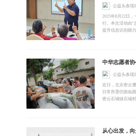
公益头条现
2025年8月2
行。本次活动由“
提升信息识别能力
中华志愿者协
公益头条现
近日，北京密云
日常所需仍面临困
密云石城镇石城村
从心出发，向