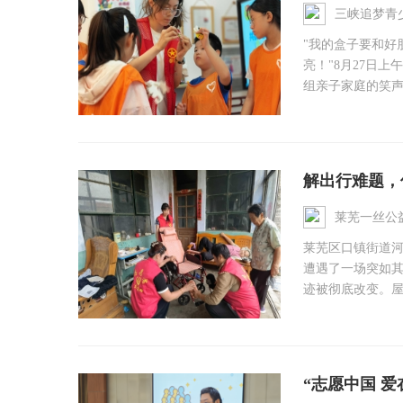
题活动侧记 ...
三峡追梦青
​"我的盒子要和
亮！"8月27日
组亲子家庭的笑声像
解出行难题，
莱芜一丝公
莱芜区口镇街道河
遭遇了一场突如
迹被彻底改变。屋
“志愿中国 