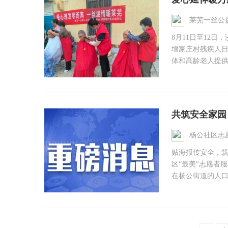
莱芜一丝公
8月11日至12
增家庄村残疾人日
体和高龄老人提供
共筑安全家园
杨公社区志
贴海报传安全，筑
区“最美”志愿者
在杨公街道的人口