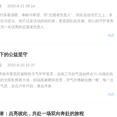
务
2025-8-21 09:14
，代表着温暖、奉献与希望。而“志愿者负责人”，则在这份光芒之上，多
责任与担当。他不仅是活动的组织者，更是团队的灵魂、初心的守护者和
一名优秀的志愿者负责人 ...
动态
下的公益坚守
益
2025-8-20 15:37
日，济南市莱芜区被晴热天气牢牢笼罩，连续三天的气温始终在35-36度的高
辣的太阳炙烤着大地，柏油路被晒得发烫，空气仿佛被点燃一般，每一次
气息，走在户外片刻，便会浑身 ...
动态
者：点亮彼此，共赴一场双向奔赴的旅程