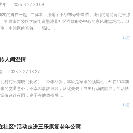
少年
2025-8-27 20:09
好朋友的拼在一起！""你看，用这个不织布做蝴蝶结，我们的笔筒肯定最漂
上午，宜昌市西陵区学院街道墨池巷社区党群服务中心的家风课堂场地，20
一串跳跃的音符。一场以 ...
动态
传人间温情
益
2025-8-27 13:27
北村村民郑晓（化名），今年38岁，本应是家里的顶梁柱，却在10年前
其来的交通意外，不幸因事故致残，从此失去了自主行动的能力，生活轨
漏偏逢连夜雨，妻子在他致残后 ...
动态
爱在社区”活动走进三乐康复老年公寓