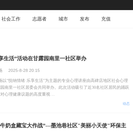
社会工作
志愿者
城市
发布
充值
乐享生活”活动在甘露园南里一社区举办
场
2025-8-28 20:15
一场以“悦纳情绪·乐享生活”为主题的专业心理讲座由高碑店地区社会心理
园南里一社区居委会共同举办。此次活动吸引了近30名社区居民的踊跃
心理健康议题的高度重视 ...
动态
-牛奶盒藏宝大作战”---墨池巷社区"美丽小天使"环保主