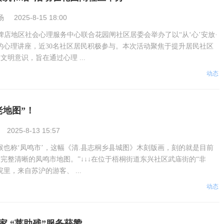
场
2025-8-15 18:00
高碑店地区社会心理服务中心联合花园闸社区居委会举办了以“从‘心’安放·
的心理讲座，近30名社区居民积极参与。本次活动聚焦于提升居民社区
明意识，旨在通过心理 ...
动态
老地图”！
2025-8-13 15:57
候也称‘凤鸣市’，这幅《清.县志桐乡县城图》木刻版画，刻的就是目前
完整清晰的凤鸣市地图。”↓↓↓在位于梧桐街道东兴社区武庙街的“非
里，来自苏沪的游客、 ...
动态
家 “莱助残”服务获赞