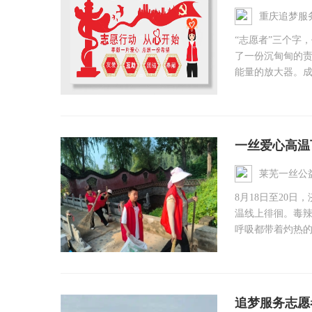
重庆追梦服
“志愿者”三个字
了一份沉甸甸的
能量的放大器。成为
一丝爱心高温
莱芜一丝公
8月18日至20
温线上徘徊。毒
呼吸都带着灼热的
追梦服务志愿