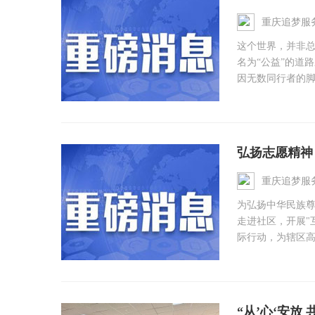
重庆追梦服
这个世界，并非
名为“公益”的道
因无数同行者的脚
弘扬志愿精神
重庆追梦服
为弘扬中华民族
走进社区，开展"
际行动，为辖区高
“从’心‘安放