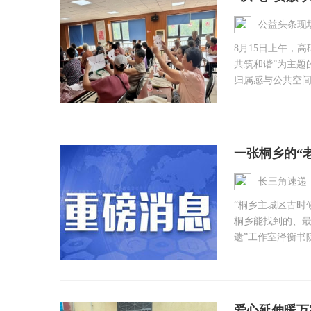
公益头条现
8月15日上午，
共筑和谐”为主题
归属感与公共空间文
一张桐乡的“
长三角速递
“桐乡主城区古时
桐乡能找到的、最
遗”工作室泽衡书院
爱心延伸暖万