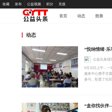
收藏
发布
公益视频
积分
充值
首页
动态
慈善
动态
“悦纳情绪·
公益头条现
8月26日上午，
服务中心携手甘露
参与，彰显了社区对
“盒你找伙伴-