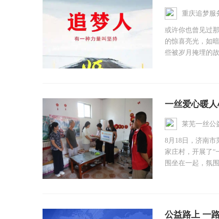
重庆追梦服
或许你也曾见过
的惊喜亮光，如
些被岁月掩埋的故
一丝爱心暖人
莱芜一丝公
8月18日，济南
家庄村，开展了“
围坐在一起，氛围
公益路上 一