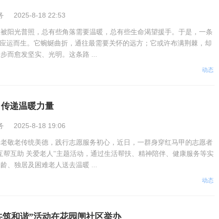
务
2025-8-18 22:53
总被阳光普照，总有些角落需要温暖，总有些生命渴望援手。于是，一条
路应运而生。它蜿蜒曲折，通往最需要关怀的远方；它或许布满荆棘，却
步而愈发坚实、光明。这条路 ...
动态
 传递温暖力量
务
2025-8-18 19:06
尊老敬老传统美德，践行志愿服务初心，近日，一群身穿红马甲的志愿者
互帮互助 关爱老人"主题活动，通过生活帮扶、精神陪伴、健康服务等实
龄、独居及困难老人送去温暖 ...
动态
 共筑和谐”活动在花园闸社区举办