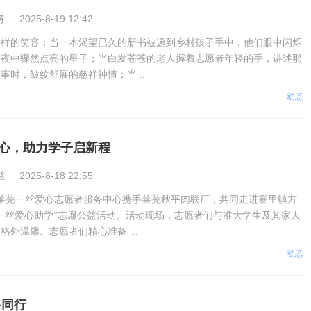
务
2025-8-19 12:42
那样的笑容：当一本渴望已久的新书被递到乡村孩子手中，他们眼中闪烁
暗夜中骤然点亮的星子；当白发苍苍的老人握着志愿者年轻的手，讲述那
事时，皱纹舒展的慈祥神情；当 ...
动态
心，助力学子启新程
益
2025-8-18 22:55
市莱芜一丝爱心志愿者服务中心携手莱芜秋平肉联厂，共同走进寨里镇方
一丝爱心助学”志愿公益活动。活动现场，志愿者们与准大学生及其家人
格外温馨。志愿者们精心准备 ...
动态
路同行