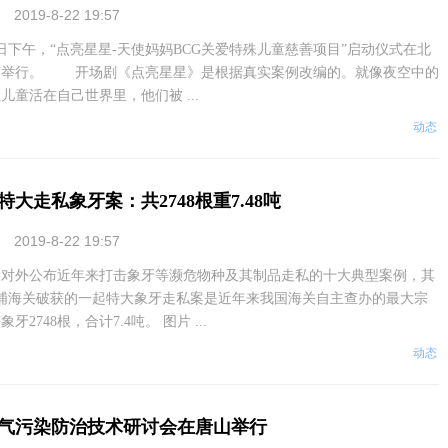
2019-8-22 19:57
8日下午，“点亮星星-天使妈妈BCG关爱特殊儿童慈善项目”启动仪式在北
店举行。 开场剧《点亮星星》是根据真实案例改编的。就像夜空中的
儿童活在自己世界里，他们被 ...
动态
大走私象牙案：共2748根重7.48吨
2019-8-22 19:57
外公布近年来打击象牙等濒危物种及其制品走私的十大典型案例，其
月黄埔海关破获的一起特大象牙走私案是近年来我国海关自主查办的最大宗
2748根，合计7.4吨。 图片 ...
动态
气污染防治技术研讨会在唐山举行