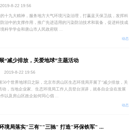
2019-8-22 19:56
十九大精神，服务地方大气环境污染治理，打赢蓝天保卫战，发挥科
染防治中的支撑作用，推广先进适用的污染防治技术和装备，促进科技成
境科学学会和唐山市人民政府联 ...
动态
展“减少排放，关爱地球”主题活动
2019-8-22 19:56
50个世界地球日之际，北京市房山区生态环境局开展了“减少排放，关
活动，当地企业家、生态环境局工作人员登台演讲，就各自企业在发展
作以及房山区政企如何同心倡 ...
动态
境局落实"三有""三驰" 打造"环保铁军" ...