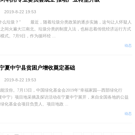
2019-8-22 19:53
么垃圾？” 最近，随着垃圾分类政策的逐步实施，这句让人怀疑人
夜之间火遍大江南北。垃圾分类的制度入法，也标志着传统经济运行方式
式。7月9日，作为循环经 ...
动态
为宁夏中宁县贫困户增收奠定基础
2019-8-22 19:53
你。7月13日，中国绿化基金会2019年“幸福家园—西部绿化行
夏中宁）项目地采摘及探访活动在宁夏中宁展开，来自全国各地的公益
绿化基金会项目负责人、项目地政 ...
动态