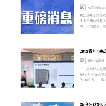
公益采编三
在2019年全国
生态文明建设是关
中，人与自然万物紧
2019青年“
爆料编辑部
如何让建筑更加绿
色行动”环保大赛
的“光立方——选择
新浪公益对话