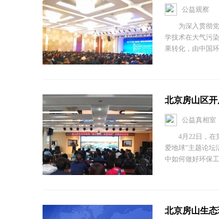
公益观察
为深入贯彻党的
学技术在大气污
果转化，由中国环
北京房山区开
公益真相室
4月22日，在第
爱地球”主题论坛
中如何做好环保工
北京房山生态环