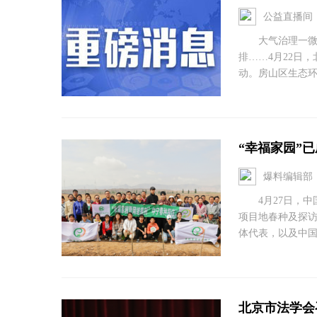
公益直播间
大气治理一微克
排……4月22日
动。房山区生态环境
“幸福家园”
爆料编辑部
4月27日，中国
项目地春种及探
体代表，以及中国
北京市法学会