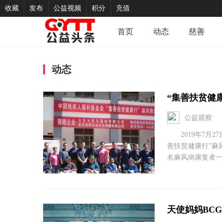
收藏
发布
公益视频
积分
充值
首页
动态
慈善
动态
“集善扶贫健
公益观察
2019年7月2
善扶贫健康行”麻
名麻风病康复者一
天使妈妈BC