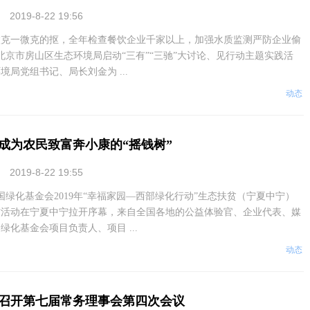
2019-8-22 19:56
一微克的抠，全年检查餐饮企业千家以上，加强水质监测严防企业偷
，北京市房山区生态环境局启动“三有”“三驰”大讨论、见行动主题实践活
局党组书记、局长刘金为 ...
动态
已成为农民致富奔小康的“摇钱树”
2019-8-22 19:55
绿化基金会2019年“幸福家园—西部绿化行动”生态扶贫（宁夏中宁）
访活动在宁夏中宁拉开序幕，来自全国各地的公益体验官、企业代表、媒
绿化基金会项目负责人、项目 ...
动态
召开第七届常务理事会第四次会议