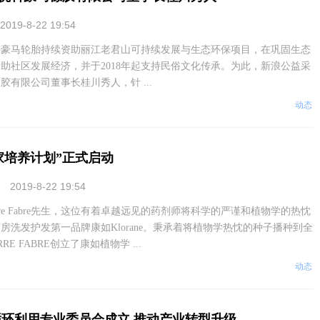
2019-8-22 19:54
马轮胎持续资助丽江老君山可持续发展与生态环保项目，在巩固生态
助社区发展经济，并于2018年起支持民俗文化传承。为此，新浪公益采
胶有限公司董事长桂川秀人，针 ...
动态
家培养计划”正式启动
2019-8-22 19:54
rre Fabre先生，这位有着卓越远见的药剂师将科学的严谨和植物学的热忱
房洗发护发第一品牌康如Klorane。秉承着将植物学热忱的种子播种到全
RE FABRE创立了康如植物学 ...
动态
循环利用专业委员会成立 推动产业转型升级