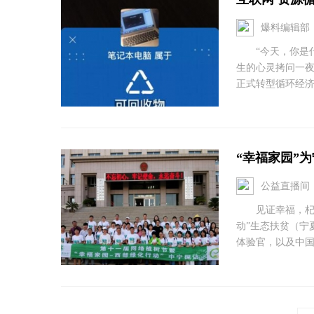
爆料编辑部
“今天，你是什
生的心灵拷问一
正式转型循环经济模
“幸福家园”
公益直播间
见证幸福，杞能没
动”生态扶贫（宁
体验官，以及中国