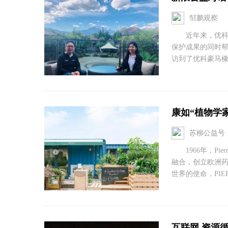
邹鹏观察
近年来，优科豪
保护成果的同时帮
访到了优科豪马橡
康如“植物学
苏柳公益号
1966年，Pie
融合，创立欧洲药
世界的使命，PIER
互联网 资源