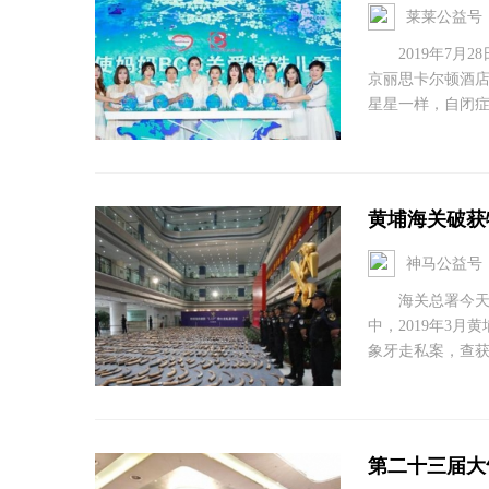
莱莱公益号
2019年7月2
京丽思卡尔顿酒
星星一样，自闭症
黄埔海关破获特
神马公益号
海关总署今天对
中，2019年3
象牙走私案，查获象牙
第二十三届大