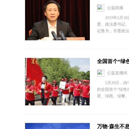
公益联播
2019年5月1
委、政法委书记
记鲁为，市委政法
全国首个“绿
公益直播间
5月26日，由
的全国首个“绿色
星、绿跑、绿餐、绿
万物·森生不