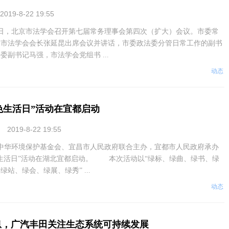
2019-8-22 19:55
0日，北京市法学会召开第七届常务理事会第四次（扩大）会议。市委常
、市法学会会长张延昆出席会议并讲话，市委政法委分管日常工作的副书
委副书记马强，市法学会党组书 ...
动态
色生活日”活动在宜都启动
2019-8-22 19:55
中华环境保护基金会、宜昌市人民政府联合主办，宜都市人民政府承办
生活日”活动在湖北宜都启动。 本次活动以“绿标、绿曲、绿书、绿
站、绿会、绿展、绿秀” ...
动态
息，广汽丰田关注生态系统可持续发展