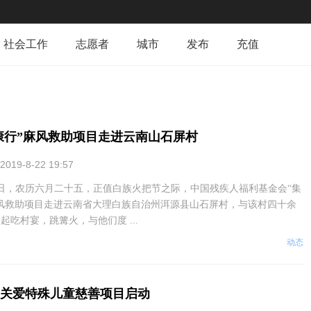
社会工作
志愿者
城市
发布
充值
康行”麻风救助项目走进云南山石屏村
2019-8-22 19:57
7日，农历六月二十五，正值白族火把节之际，中国残疾人福利基金会“集
风救助项目走进云南省大理白族自治州洱源县山石屏村，与该村四十余
起吃村宴，跳篝火，与他们度 ...
动态
G关爱特殊儿童慈善项目启动