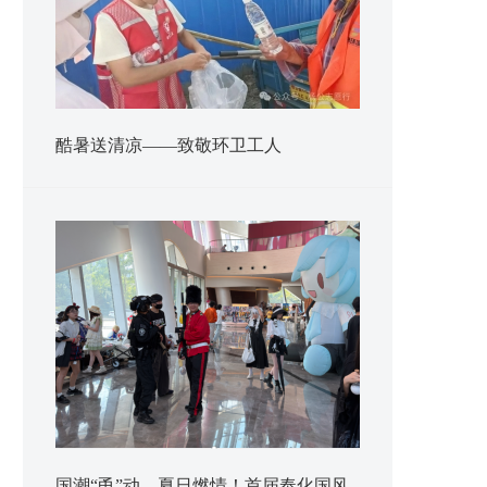
酷暑送清凉——致敬环卫工人
国潮“甬”动，夏日燃情！首届奉化国风