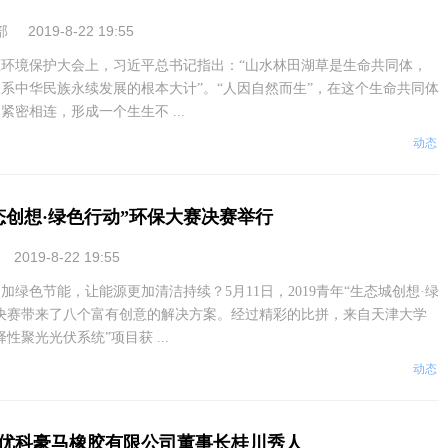
部
2019-8-22 19:55
生态环境保护大会上，习近平总书记指出：“山水林田湖草是生命共同体，
系中华民族永续发展的根本大计”。“人因自然而生”，在这个生命共同体
密相连，形成一个生生不 ...
动态
生态创想·绿色行动”环保大赛决赛举行
2019-8-22 19:55
色节能，让能源更加清洁持续？5月11日，2019青年“生态城创想·绿
决赛带来了八个富有创意的解决方案。经过精彩的比拼，来自天津大学
性聚光光伏系统”项目获 ...
动态
优科豪马橡胶有限公司董事长桂川秀人