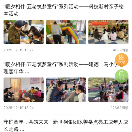
“暖夕相伴·五老筑梦童行”系列活动——科技新村亲子绘
本活动 ...
2025-12-19 13:27
4822阅读
功能
“暖夕相伴·五老筑梦童行”系列活动——建德上马小学心
理嘉年华 ...
发布
2025-12-19 13:24
12662阅读
守护童年，共筑未来 | 新世创集团以善举点亮未成年人成
长之路 ...