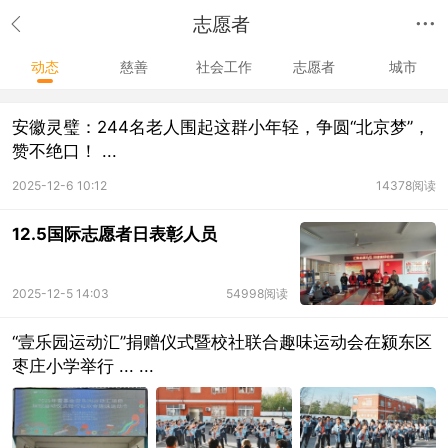
志愿者
动态
慈善
社会工作
志愿者
城市
安徽灵璧：244名老人围起这群小年轻，争圆“北京梦”，
赞不绝口！ ...
2025-12-6 10:12
14378阅读
12.5国际志愿者日表彰人员
2025-12-5 14:03
54998阅读
“壹乐园运动汇”捐赠仪式暨校社联合趣味运动会在颍东区
枣庄小学举行 ... ...