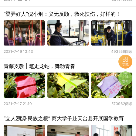
“梁弄好人”倪小炯：义无反顾，救死扶伤，好样的！
2021-7-19 13:43
493556阅读
功能
青藤支教 | 笔走龙蛇，舞动青春
发布
2021-7-17 21:10
570962阅读
“立人溯源·民族之根” 商大学子赴天台县开展国学教育