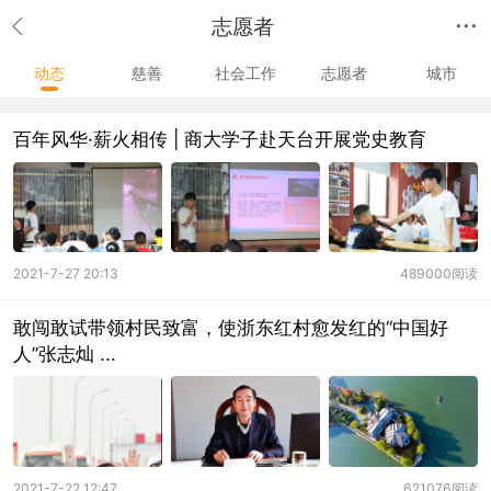
志愿者
动态
慈善
社会工作
志愿者
城市
百年风华·薪火相传 | 商大学子赴天台开展党史教育
2021-7-27 20:13
489000阅读
敢闯敢试带领村民致富，使浙东红村愈发红的“中国好
人”张志灿 ...
2021-7-22 12:47
621076阅读