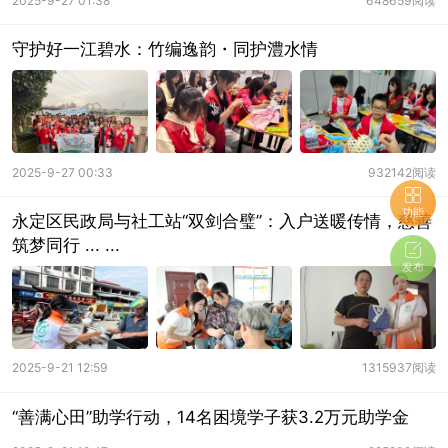
2025-9-27 01:38
648659阅读
守护好一江碧水：竹编逸韵・同护澧水情
2025-9-27 00:33
932142阅读
功能
永定区民政局与社工站“双剑合璧”：入户送暖传情，慈善
筑梦同行 ... ...
发布
2025-9-21 12:59
1315937阅读
“善满心田”助学行动，14名困境学子获3.2万元助学金