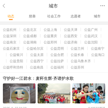
城市
动态
慈善
社会工作
志愿者
城市
公益杭州
公益北京
公益上海
公益天津
公益广州
|
|
|
|
|
公益深圳
公益成都
公益重庆
公益西安
公益武汉
|
|
|
|
|
公益南京
公益湖南
公益郑州
公益济南
公益沈阳
|
|
|
|
|
公益石家庄
公益哈尔滨
公益昆明
公益兰州
公益南宁
|
|
|
|
公益银川
公益太原
公益合肥
公益长春
公益海口
|
|
|
|
|
公益贵阳
公益西宁
公益拉萨
公益乌鲁木齐
|
|
|
|
|
公益呼和浩特
公益南昌
公益福州
公益苏州
|
|
|
守护好一江碧水：麦秆生辉·齐谱护水歌