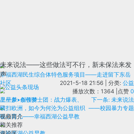
未来说法——这些做法可不行，新未保法来发
声
幸福西湖民生综合体特色服务项目——走进留下东岳
社区
2021-5-18 21:56
|
分类:
公益
公益头条现场
播放次数：1364
|
点赞
0
星星梦•创作梦
上一条: 条顿骑士团：战力爆表、
下一条: 未来说法
横扫欧洲，如今为何沦为公益组织
——校园暴力专题
暖心育儿——幸福西湖公益早教
视频简介
相关推荐
幸福西湖公益早教
评论区