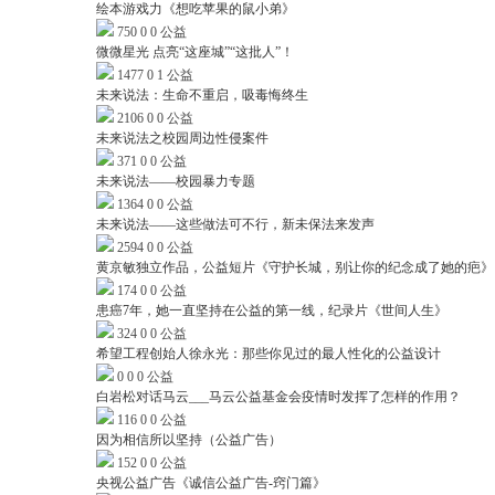
绘本游戏力《想吃苹果的鼠小弟》
750
0
0
公益
微微星光 点亮“这座城”“这批人”！
1477
0
1
公益
未来说法：生命不重启，吸毒悔终生
2106
0
0
公益
未来说法之校园周边性侵案件
371
0
0
公益
未来说法——校园暴力专题
1364
0
0
公益
未来说法——这些做法可不行，新未保法来发声
2594
0
0
公益
黄京敏独立作品，公益短片《守护长城，别让你的纪念成了她的疤》
174
0
0
公益
患癌7年，她一直坚持在公益的第一线，纪录片《世间人生》
324
0
0
公益
希望工程创始人徐永光：那些你见过的最人性化的公益设计
0
0
0
公益
白岩松对话马云___马云公益基金会疫情时发挥了怎样的作用？
116
0
0
公益
因为相信所以坚持（公益广告）
152
0
0
公益
央视公益广告《诚信公益广告-窍门篇》