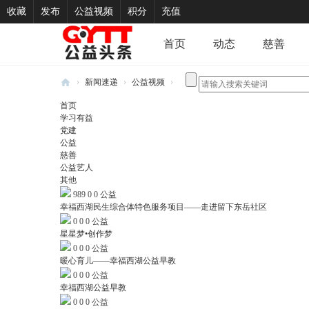
收藏
发布
公益视频
积分
充值
首页
动态
慈善
›
新闻速递
›
公益视频
›
新
首页
学习有益
闻
党建
速
公益
慈善
递
公益艺人
其他
989
0
0
公益
幸福西湖民生综合体特色服务项目——走进留下东岳社区
0
0
0
公益
星星梦•创作梦
0
0
0
公益
暖心育儿——幸福西湖公益早教
0
0
0
公益
幸福西湖公益早教
0
0
0
公益