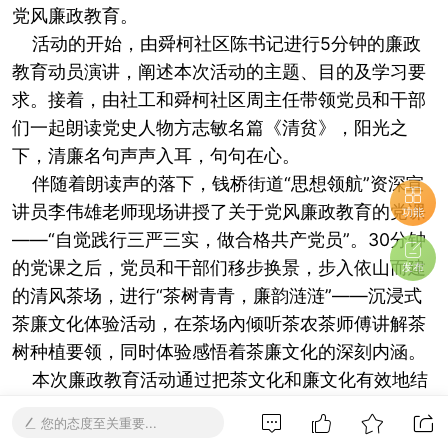
党风廉政教育。
活动的开始，由舜柯社区陈书记进行5分钟的廉政
教育动员演讲，阐述本次活动的主题、目的及学习要
求。接着，由社工和舜柯社区周主任带领党员和干部
们一起朗读党史人物方志敏名篇《清贫》，阳光之
下，清廉名句声声入耳，句句在心。
伴随着朗读声的落下，钱桥街道“思想领航”资深宣
讲员李伟雄老师现场讲授了关于党风廉政教育的党课
功能
——“自觉践行三严三实，做合格共产党员”。30分钟
的党课之后，党员和干部们移步换景，步入依山而建
发布
的清风茶场，进行“茶树青青，廉韵涟涟”——沉浸式
茶廉文化体验活动，在茶场內倾听茶农茶师傅讲解茶
树种植要领，同时体验感悟着茶廉文化的深刻内涵。
本次廉政教育活动通过把茶文化和廉文化有效地结
合起来，传递廉洁为民思想，为努力打造舜柯社区特
您的态度至关重要...
色廉洁文化迈出了坚实的一步。