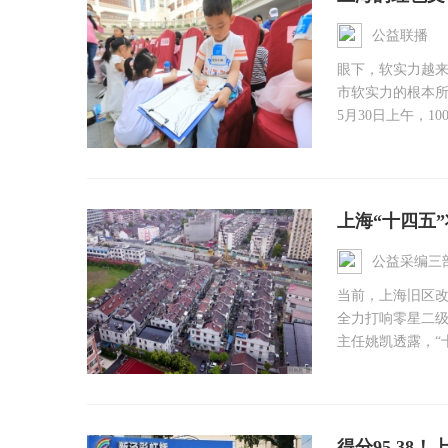
公益联播
眼下，软实力越
市软实力的根本
5月30日上午，1
上海“十四五”
公益采编三
当前，上海旧区
全力打响零星二
主任姚凯透露，“十
得分95.38