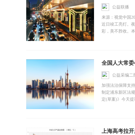
公益联播
来源：视觉中国2
近日竣工亮灯。
彩，美不胜收。本次
全国人大常委
公益采编二
加强法治保障支
制定浦东新区法
定(草案)》今天提
上海高考拉开