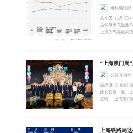
来了？ ...
爆料编辑部
从今天（6月7日
虽然每天气温差不
上海的气温最高值
“上海澳门周
旅游资源 ...
公益真相室
澎湃讯“上海澳门
政长官贺一诚，
点睛。“上海澳门周
上海铁路局这