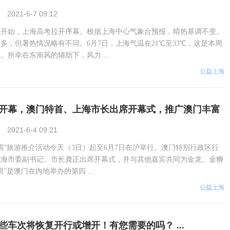
2021-6-7 09:12
）开始，上海高考拉开序幕。根据上海中心气象台预报，晴热基调不变。
多，但暑热情况略有不同。6月7日，上海气温在21℃至33℃，这是本周
。所幸在东南风的辅助下，风力 ...
公益上海
”开幕，澳门特首、上海市长出席开幕式，推广澳门丰富
2021-6-4 09:21
周”旅游推介活动今天（3日）起至6月7日在沪举行。澳门特别行政区行
上海市委副书记、市长龚正出席开幕式，并与其他嘉宾共同为金龙、金狮
”是澳门在内地举办的第四 ...
公益上海
些车次将恢复开行或增开！有您需要的吗？ ...