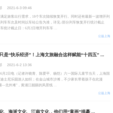
部
2021-6-3 09:46
满足旅客出行需求，18个车次陆续恢复开行。同时还有最新一波增开列
列车车次及时间以车站公告为准，详见↓部分列车恢复开行统计截止
车统计截止日：6月2日增开列车车 ...
公益上海
是“快乐经济”！上海文旅融合这样赋能“十四五” ...
部
2021-6-2 13:36
6月2日电（记者许晓青、陈爱平、杨恺）六一国际儿童节当天，上海国
的迪士尼乐园游人如织；在金山城市沙滩，不少家长带着孩子在此漫
—北外滩”，黄浦江靓丽的风景线 ...
公益上海
、海派文化、江南文化，他们用“童画”描摹 ...