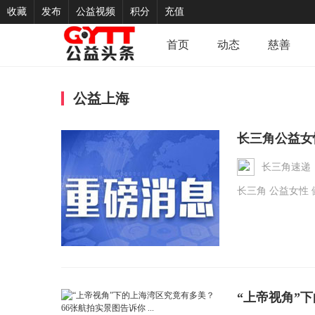
收藏
发布
公益视频
积分
充值
首页
动态
慈善
公益上海
长三角公益女性健
长三角速递
长三角 公益女性 
“上帝视角”下