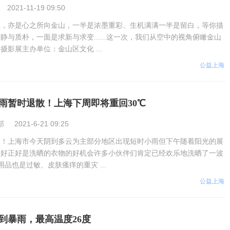
2021-11-19 09:50
在，亦是心之所向金山，一半是浓墨重彩、生机满满一半是留白，等你描
静与质朴，一面是求新与求变......这一次，我们从空中的视角俯瞰金山
摄影展主办单位：金山区文化 ...
公益上海
雨暂时退散！上海下周即将重回30℃
部
2021-6-21 09:25
了！上海市今天阴到多云为主部分地区出现短时小雨但下午随着阳光的展
晴好正好是洗晒的衣物的好机会许多小伙伴们肯定已经欢乐地洗晒了一波
品也是过敏、皮肤瘙痒的重灾 ...
公益上海
到暴雨，最高温度26度