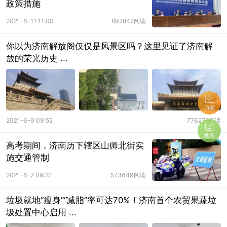
政策措施
2021-6-11 11:00
892842阅读
你以为济南解放阁仅仅是风景区吗？这里见证了济南解
放的荣光历史 ...
功能
2021-6-9 09:52
776278阅读
发布
高考期间，济南历下辖区山师北街实
施交通管制
2021-6-7 09:31
573649阅读
垃圾就地“瘦身”“减脂”率可达70%！济南首个农贸果蔬垃
圾处置中心启用 ...