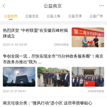
公益南京
公益杭州
公益北京
公益上海
公益天津
公益广州
热烈庆贺 “中村联盟”在安徽百峰村揭
牌成立
2025-6-30 09:59
29964阅读
争创全国一流，尽快实现全市“15分钟政务服务圈”！南京
市政务办推出“我为 ...
2021-6-21 09:41
348569阅读
南京垃圾分类：“微风行动”进小区 这些举措够贴心