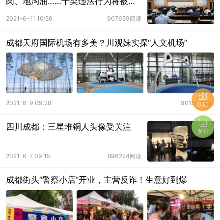
肉、地沟油……十类违法行为将被严
打 ...
2021-6-11 10:56
907659阅读
成都天府国际机场有多美？川观妹实探“人文机场”
2021-6-9 09:28
901568阅读
功能
四川成都：三星堆铜人头像受关注
发布
2021-6-7 09:15
896224阅读
成都街头“警察小店”开业，主营反诈！生意好到爆