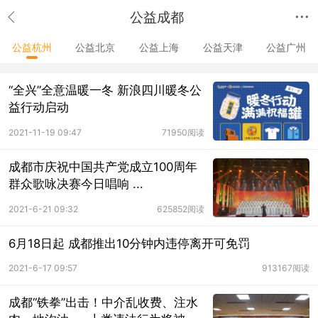
公益成都
公益杭州
公益北京
公益上海
公益天津
公益广州
“全兴”全意温暖一冬 新浪四川暖冬公
益行动启动
2021-11-19 09:47
71950阅读
成都市庆祝中国共产党成立100周年
群众歌咏决赛今日唱响 ...
2021-6-21 09:32
625852阅读
6月18日起 成都推出10分钟内违停离开可免罚
2021-6-17 09:57
913167阅读
成都“铁拳”出击！中介乱收费、注水