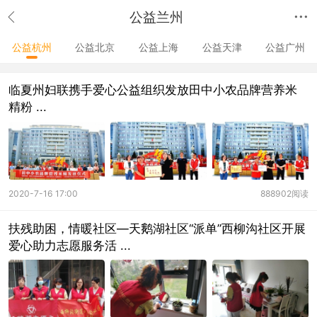
公益兰州
公益杭州
公益北京
公益上海
公益天津
公益广州
临夏州妇联携手爱心公益组织发放田中小农品牌营养米
精粉 ...
2020-7-16 17:00
888902阅读
扶残助困，情暖社区—天鹅湖社区“派单”西柳沟社区开展
爱心助力志愿服务活 ...