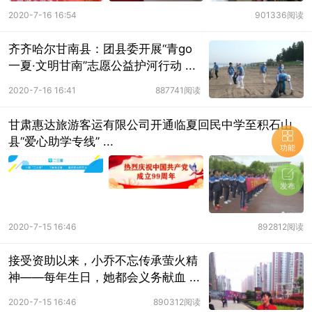
2020-7-16 16:54
901336阅读
齐齐哈尔甘南县：团县委开展“青go
一夏·文明甘南”志愿公益护河行动 ...
2020-7-16 16:41
887741阅读
甘肃惠达旅游客运有限公司开通临夏回民中学至积石山
县“爱心助学专线” ...
功能
发布
2020-7-15 16:46
892812阅读
接受资助以来，小乔不忘传承萤火精
神——每年生日，她都会义务献血 ...
2020-7-15 16:46
890312阅读